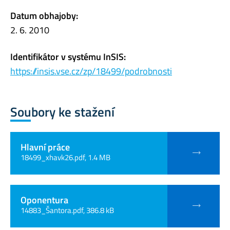
Datum obhajoby:
2. 6. 2010
Identifikátor v systému InSIS:
https://insis.vse.cz/zp/18499/podrobnosti
Soubory ke stažení
Hlavní práce
18499_xhavk26.pdf, 1.4 MB
Oponentura
14883_Šantora.pdf, 386.8 kB