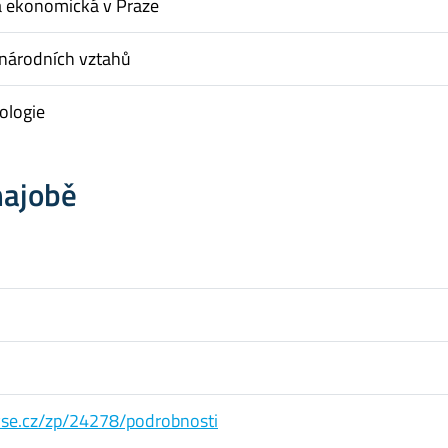
a ekonomická v Praze
inárodních vztahů
tologie
hajobě
s.vse.cz/zp/24278/podrobnosti