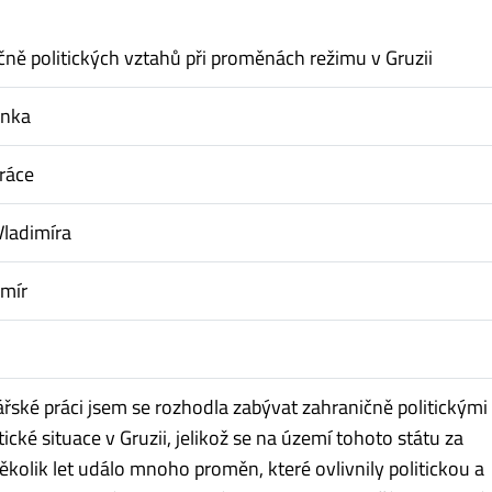
čně politických vztahů při proměnách režimu v Gruzii
enka
ráce
Vladimíra
imír
ářské práci jsem se rozhodla zabývat zahraničně politickými 
tické situace v Gruzii, jelikož se na území tohoto státu za
ěkolik let událo mnoho proměn, které ovlivnily politickou a