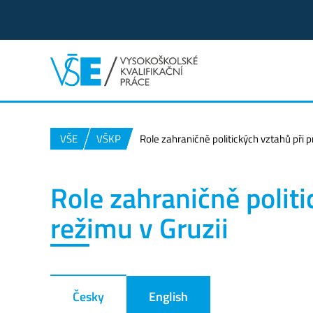
VŠE
VŠKP
Role zahraničně politických vztahů při 
Role zahraničně polit
režimu v Gruzii
Česky
English