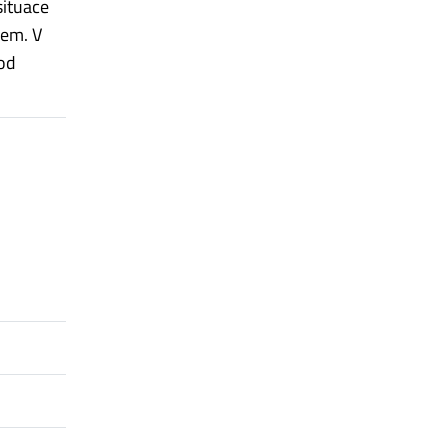
situace
kem. V
 od