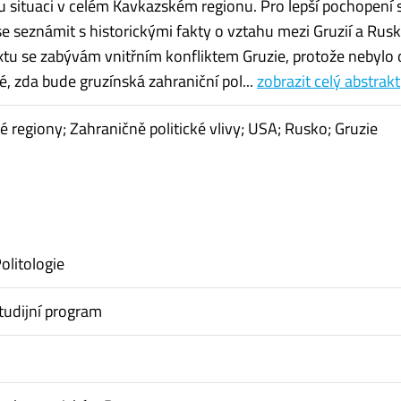
situaci v celém Kavkazském regionu. Pro lepší pochopení 
se seznámit s historickými fakty o vztahu mezi Gruzií a Rus
textu se zabývám vnitřním konfliktem Gruzie, protože nebylo
é, zda bude gruzínská zahraniční pol...
zobrazit celý abstrakt
é regiony; Zahraničně politické vlivy; USA; Rusko; Gruzie
olitologie
tudijní program