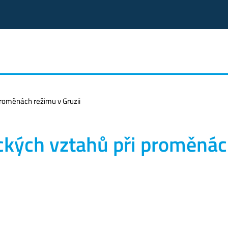
proměnách režimu v Gruzii
ických vztahů při proměná