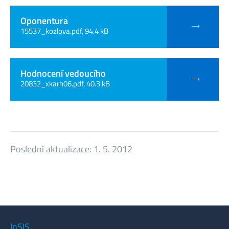
Oponentura
15537_kozlova.pdf, 94.4 kB
Hodnocení vedoucího
20832_xkarh06.pdf, 40.3 kB
Poslední aktualizace:
1. 5. 2012
InSIS