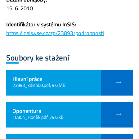
15. 6. 2010
Identifikátor v systému InSIS:
https://insis.vse.cz/zp/23893/podrobnosti
Soubory ke stažení
Hlavní práce
23893_xdisp00.pdf, 9.6 MB
Oponentura
16804_Honěk.pdf, 79.6 kB