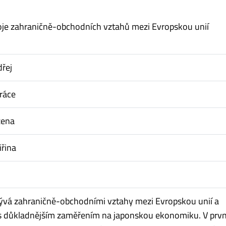
oje zahraničně-obchodních vztahů mezi Evropskou unií
řej
ráce
žena
iřina
ývá zahraničně-obchodními vztahy mezi Evropskou unií a
s důkladnějším zaměřením na japonskou ekonomiku. V prvn