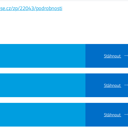
s.vse.cz/zp/22043/podrobnosti
Stáhnout
Stáhnout
Stáhnout