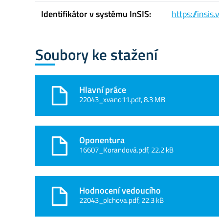
Identifikátor v systému InSIS:
https://insi
Soubory ke stažení
Hlavní práce
22043_xvano11.pdf, 8.3 MB
Oponentura
16607_Korandová.pdf, 22.2 kB
Hodnocení vedoucího
22043_plchova.pdf, 22.3 kB