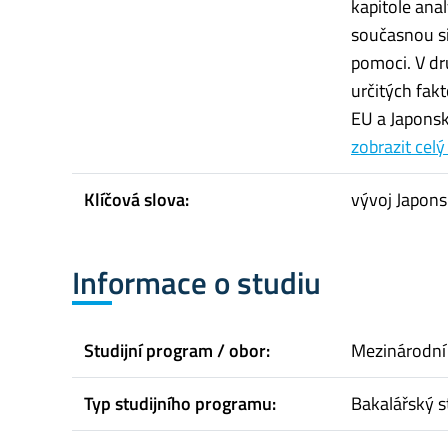
kapitole ana
současnou si
pomoci. V dr
určitých fak
EU a Japonsk
zobrazit celý
Klíčová slova:
vývoj Japon
Informace o studiu
Studijní program / obor:
Mezinárodní
Typ studijního programu:
Bakalářský s