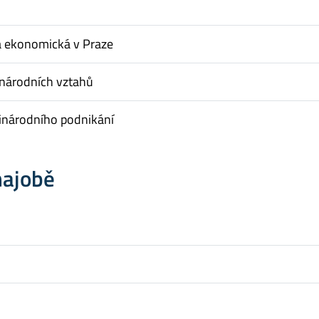
a ekonomická v Praze
inárodních vztahů
inárodního podnikání
hajobě