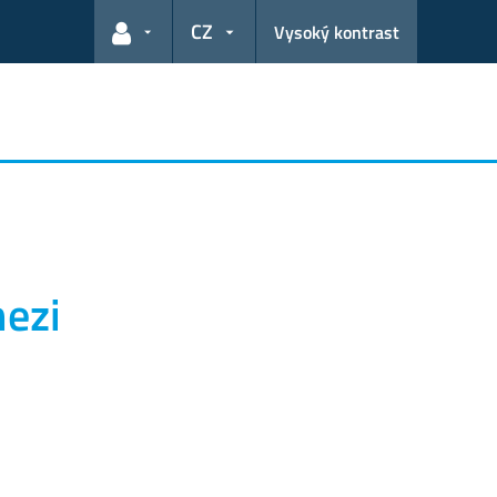
CZ
Vysoký kontrast
Odkazy pro uživatele
mezi