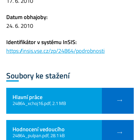
17. 6. 2010
Datum obhajoby:
24. 6. 2010
Identifikátor v systému InSIS:
https://insis.vse.cz/zp/24864/podrobnosti
Soubory ke stažení
Hlavní práce
24864_xchoj16.pdf, 2.1 MB
Hodnocení vedoucího
24864_pulpan.pdf, 28.1 kB