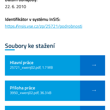
22. 6. 2010
Identifikátor v systému InSIS:
https://insis.vse.cz/zp/25721/podrobnosti
Soubory ke stažení
Hlavní práce
25721_xwenj02.pdf, 1.7 MB
Příloha práce
3950_xwenj02.pdf, 36.3 kB