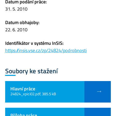
Datum podání práce:
31. 5. 2010
Datum obhajoby:
22. 6. 2010
Identifikátor v systému InSIS:
https://insis.vse.cz/zp/24824/podrobnosti
Soubory ke stažení
Hlavní práce
24824_xpici02.pdf, 385.5 kB
Příloha práce