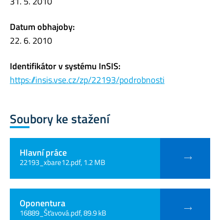
31. 5. 2010
Datum obhajoby:
22. 6. 2010
Identifikátor v systému InSIS:
https://insis.vse.cz/zp/22193/podrobnosti
Soubory ke stažení
Hlavní práce
22193_xbare12.pdf, 1.2 MB
Oponentura
16889_Šťavová.pdf, 89.9 kB