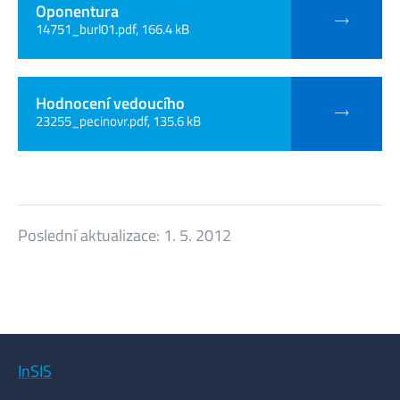
Oponentura
14751_burl01.pdf, 166.4 kB
Hodnocení vedoucího
23255_pecinovr.pdf, 135.6 kB
Poslední aktualizace:
1. 5. 2012
InSIS