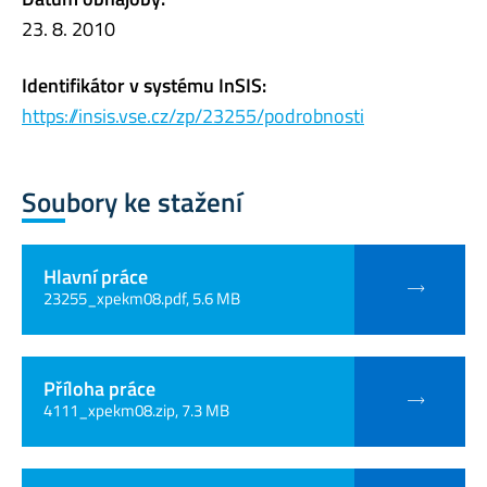
23. 8. 2010
Identifikátor v systému InSIS:
https://insis.vse.cz/zp/23255/podrobnosti
Soubory ke stažení
Hlavní práce
23255_xpekm08.pdf, 5.6 MB
Příloha práce
4111_xpekm08.zip, 7.3 MB