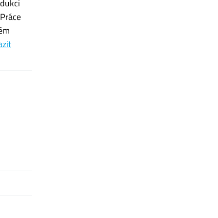
odukci
 Práce
ném
azit