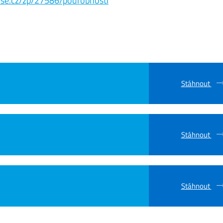
s.vse.cz/zp/27586/podrobnosti
Stáhnout
Stáhnout
Stáhnout