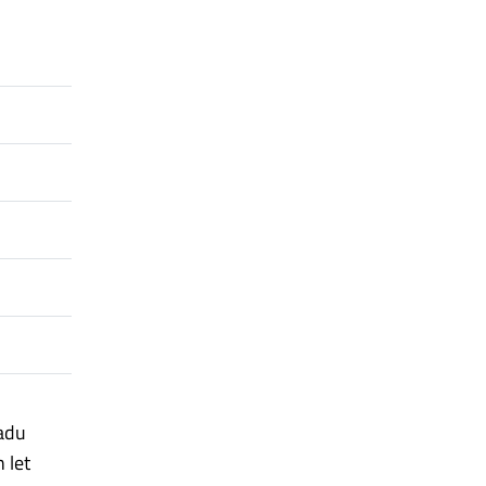
adu
 let