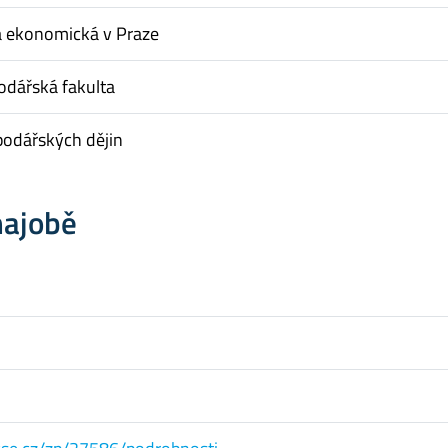
a ekonomická v Praze
dářská fakulta
podářských dějin
hajobě