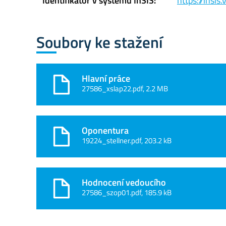
Identifikátor v systému InSIS:
https://insi
Soubory ke stažení
Hlavní práce
27586_xslap22.pdf, 2.2 MB
Oponentura
19224_stellner.pdf, 203.2 kB
Hodnocení vedoucího
27586_szop01.pdf, 185.9 kB