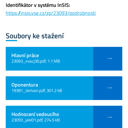
Identifikátor v systému InSIS:
https://insis.vse.cz/zp/23093/podrobnosti
Soubory ke stažení
Hlavní práce
23093_xvacj30.pdf, 1.1 MB
Oponentura
19381_skrivan.pdf, 301.2 kB
Hodnocení vedoucího
23093_jaki01.pdf, 274.5 kB