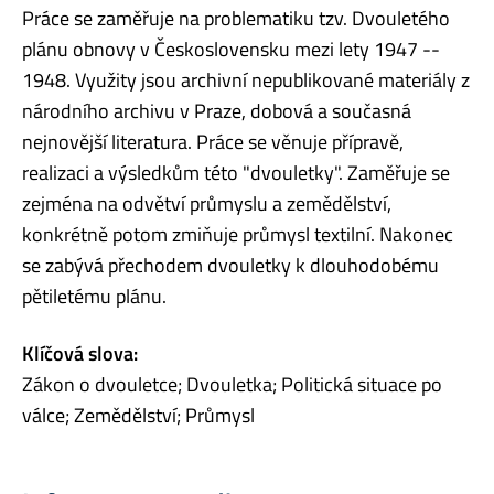
Práce se zaměřuje na problematiku tzv. Dvouletého
plánu obnovy v Československu mezi lety 1947 --
1948. Využity jsou archivní nepublikované materiály z
národního archivu v Praze, dobová a současná
nejnovější literatura. Práce se věnuje přípravě,
realizaci a výsledkům této "dvouletky". Zaměřuje se
zejména na odvětví průmyslu a zemědělství,
konkrétně potom zmiňuje průmysl textilní. Nakonec
se zabývá přechodem dvouletky k dlouhodobému
pětiletému plánu.
Klíčová slova:
Zákon o dvouletce; Dvouletka; Politická situace po
válce; Zemědělství; Průmysl