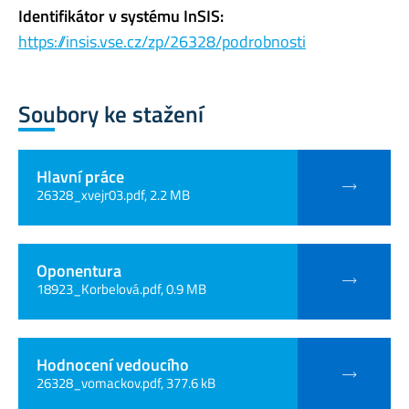
Identifikátor v systému InSIS:
https://insis.vse.cz/zp/26328/podrobnosti
Soubory ke stažení
Hlavní práce
26328_xvejr03.pdf, 2.2 MB
Oponentura
18923_Korbelová.pdf, 0.9 MB
Hodnocení vedoucího
26328_vomackov.pdf, 377.6 kB