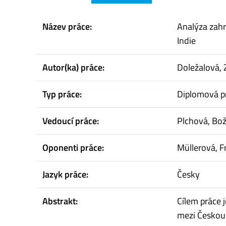
Název práce:
Analýza zah
Indie
Autor(ka) práce:
Doležalová,
Typ práce:
Diplomová p
Vedoucí práce:
Plchová, Bo
Oponenti práce:
Müllerová, F
Jazyk práce:
Česky
Abstrakt:
Cílem práce
mezi Českou 