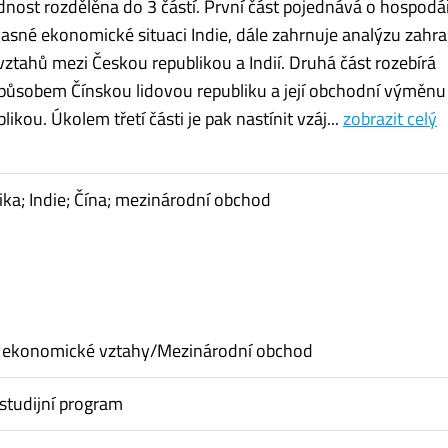
ednost rozdělěna do 3 částí. První část pojednává o hospod
časné ekonomické situaci Indie, dále zahrnuje analýzu zahr
ztahů mezi Českou republikou a Indií. Druhá část rozebírá
ůsobem Čínskou lidovou republiku a její obchodní výměnu
ikou. Úkolem třetí části je pak nastínit vzáj...
zobrazit celý
ika; Indie; Čína; mezinárodní obchod
 ekonomické vztahy/Mezinárodní obchod
studijní program