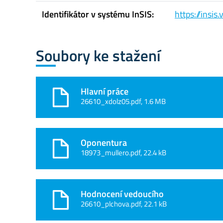
Identifikátor v systému InSIS:
https://insi
Soubory ke stažení
Hlavní práce
26610_xdolz05.pdf, 1.6 MB
Oponentura
18973_mullero.pdf, 22.4 kB
Hodnocení vedoucího
26610_plchova.pdf, 22.1 kB