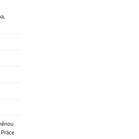
a,
ýměnou
 Práce