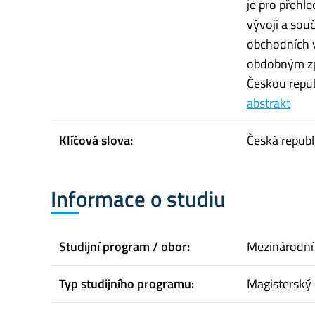
je pro přehl
vývoji a sou
obchodních v
obdobným zp
Českou republ
abstrakt
Klíčová slova:
Česká republ
Informace o studiu
Studijní program / obor:
Mezinárodní
Typ studijního programu:
Magisterský 