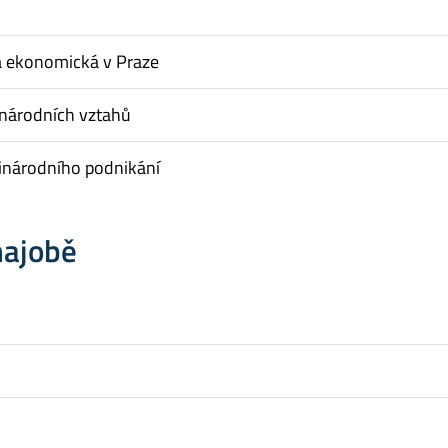
a ekonomická v Praze
inárodních vztahů
inárodního podnikání
hajobě