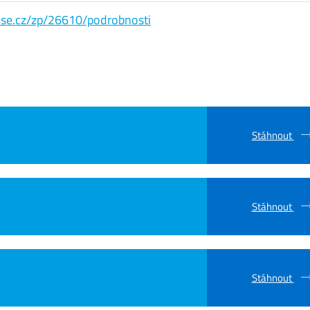
s.vse.cz/zp/26610/podrobnosti
Stáhnout
Stáhnout
Stáhnout