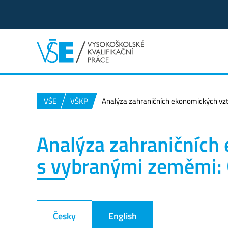
VŠE
VŠKP
Analýza zahraničních ekonomických vzt
Analýza zahraničních
s vybranými zeměmi: Č
Česky
English