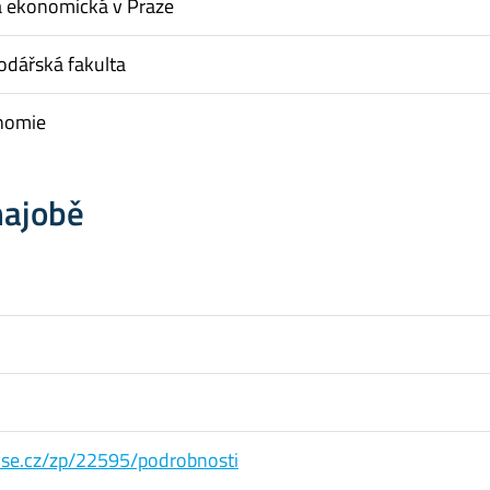
a ekonomická v Praze
dářská fakulta
nomie
hajobě
s.vse.cz/zp/22595/podrobnosti