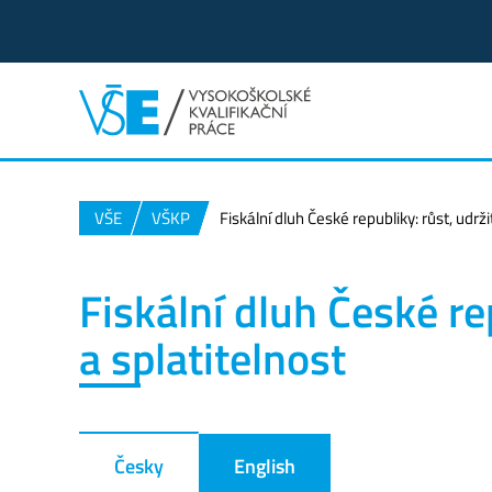
VŠE
VŠKP
Fiskální dluh České republiky: růst, udrži
Fiskální dluh České re
a splatitelnost
Česky
English