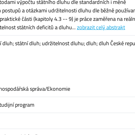
todami výpočtu státního dluhu dle standardních i méně
 postupů a otázkami udržitelnosti dluhu dle běžně používa
praktické části (kapitoly 4.3 -- 9) je práce zaměřena na reál
telnost státních deficitů a dluhu...
zobrazit celý abstrakt
ní dluh; státní dluh; udržitelnost dluhu; dluh; dluh České rep
hospodářská správa/Ekonomie
tudijní program