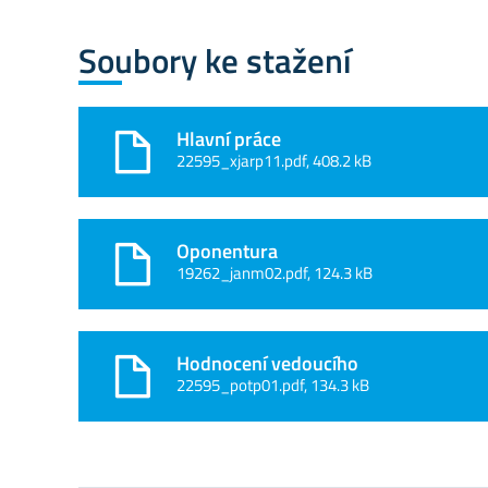
Soubory ke stažení
Hlavní práce
22595_xjarp11.pdf, 408.2 kB
Oponentura
19262_janm02.pdf, 124.3 kB
Hodnocení vedoucího
22595_potp01.pdf, 134.3 kB