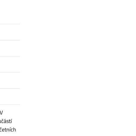
 V
učástí
četních