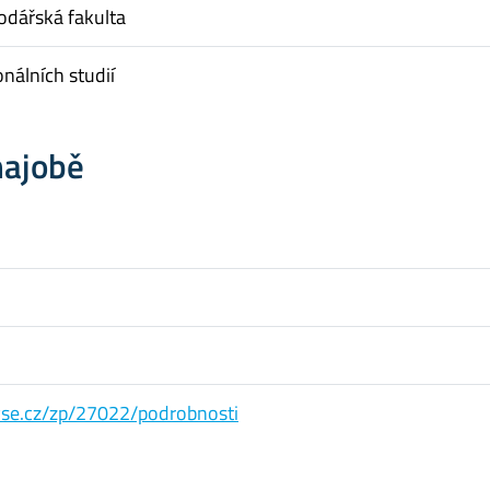
dářská fakulta
onálních studií
hajobě
s.vse.cz/zp/27022/podrobnosti