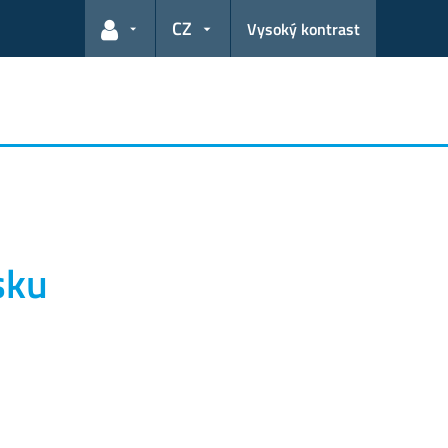
CZ
Vysoký kontrast
Odkazy pro uživatele
sku