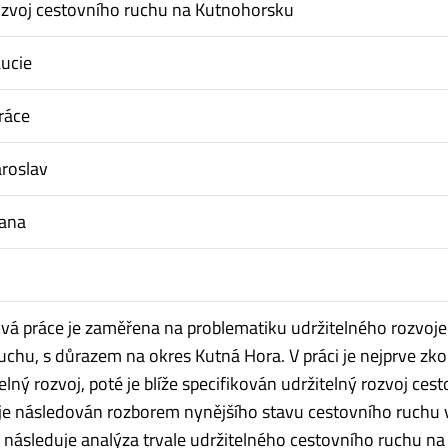
ozvoj cestovního ruchu na Kutnohorsku
ucie
ráce
roslav
Jana
vá práce je zaměřena na problematiku udržitelného rozvoje
uchu, s důrazem na okres Kutná Hora. V práci je nejprve 
lný rozvoj, poté je blíže specifikován udržitelný rozvoj ces
 je následován rozborem nynějšího stavu cestovního ruchu 
 následuje analýza trvale udržitelného cestovního ruchu na