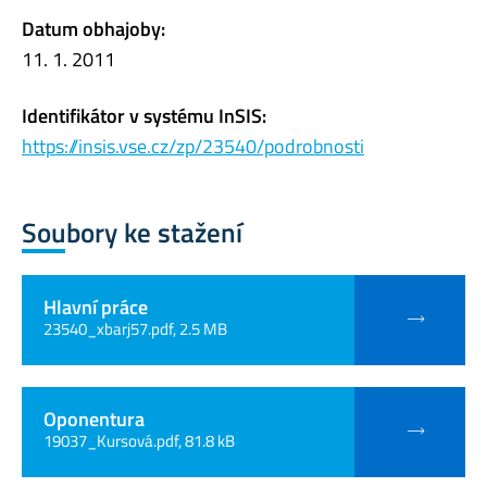
Datum obhajoby:
11. 1. 2011
Identifikátor v systému InSIS:
https://insis.vse.cz/zp/23540/podrobnosti
Soubory ke stažení
Hlavní práce
23540_xbarj57.pdf, 2.5 MB
Oponentura
19037_Kursová.pdf, 81.8 kB