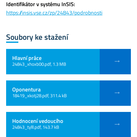
Identifikátor v systému InSIS:
https://insis.vse.cz/zp/24843/podrobnosti
Soubory ke stažení
Hlavní práce
24843_xhoxb00.pdf, 1.3 MB
Oponentura
18419_xkotj28.pdf, 311.4 kB
Hodnocení vedoucího
24843_tylll.pdf, 143.7 kB