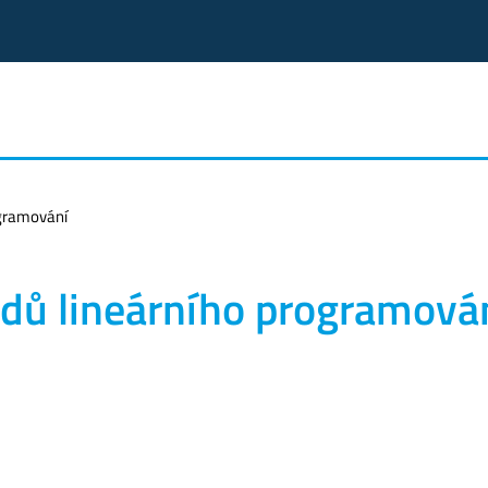
ogramování
adů lineárního programová