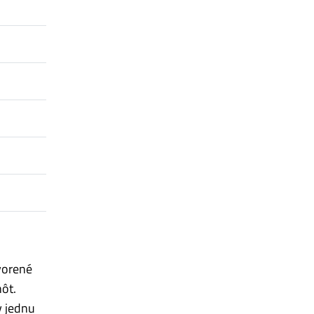
tvorené
ôt.
y jednu