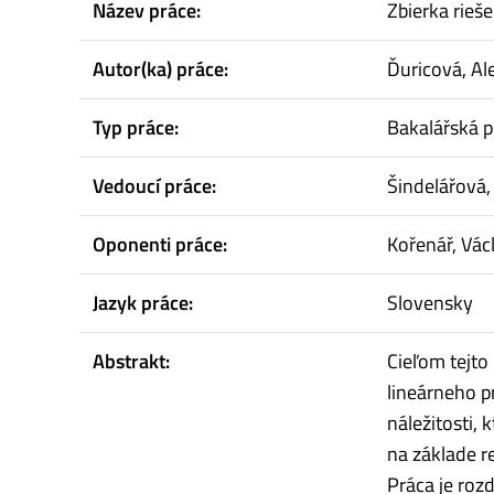
Název práce:
Zbierka rieš
Autor(ka) práce:
Ďuricová, Al
Typ práce:
Bakalářská p
Vedoucí práce:
Šindelářová,
Oponenti práce:
Kořenář, Vác
Jazyk práce:
Slovensky
Abstrakt:
Cieľom tejto 
lineárneho p
náležitosti,
na základe r
Práca je roz