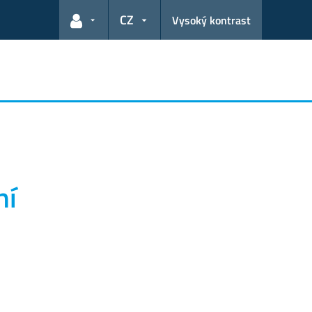
CZ
Vysoký kontrast
Odkazy pro uživatele
ní