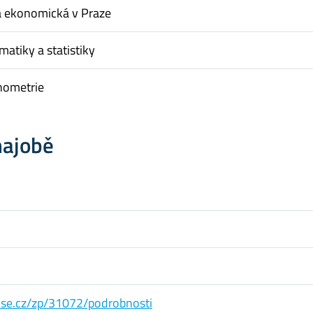
a ekonomická v Praze
matiky a statistiky
nometrie
hajobě
s.vse.cz/zp/31072/podrobnosti