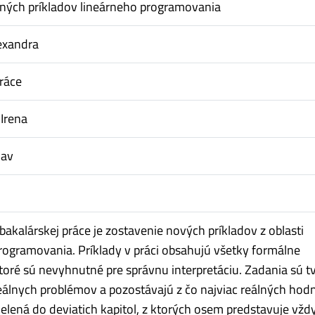
ených príkladov lineárneho programovania
exandra
ráce
 Irena
lav
bakalárskej práce je zostavenie nových príkladov z oblasti
rogramovania. Príklady v práci obsahujú všetky formálne
 ktoré sú nevyhnutné pre správnu interpretáciu. Zadania sú 
eálnych problémov a pozostávajú z čo najviac reálných hodn
delená do deviatich kapitol, z ktorých osem predstavuje vžd