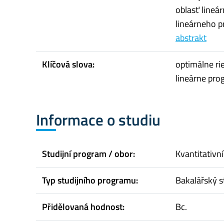
oblasť lineá
lineárneho p
abstrakt
Klíčová slova:
optimálne ri
lineárne pr
Informace o studiu
Studijní program / obor:
Kvantitativ
Typ studijního programu:
Bakalářský s
Přidělovaná hodnost:
Bc.