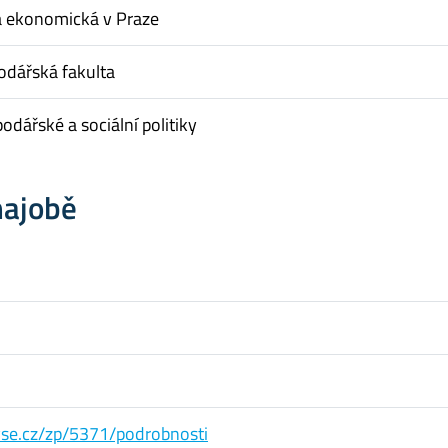
a ekonomická v Praze
dářská fakulta
odářské a sociální politiky
hajobě
s.vse.cz/zp/5371/podrobnosti