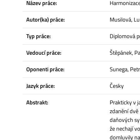
Název práce:
Harmonizace
Autor(ka) práce:
Musilová, Lu
Typ práce:
Diplomová p
Vedoucí práce:
Štěpánek, Pa
Oponenti práce:
Sunega, Petr
Jazyk práce:
Česky
Abstrakt:
Prakticky v 
zdanění dvě 
daňových sys
že nechají v
domluvily na