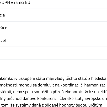
 DPH v rámci EU
cie
ráce
vel
jakémkoliv uskupení států mají vlády těchto států z hlediska
možnosti: mohou se domluvit na koordinaci či harmonizaci
témů, nebo spolu soutěžit o přízeň ekonomických subjektů
olný průchod daňové konkurenci. Členské státy Evropské un
 tom, že systémy daně z přidané hodnoty budou určitým