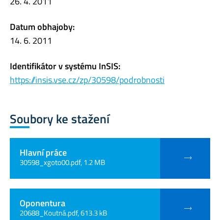
26. 4. 2011
Datum obhajoby:
14. 6. 2011
Identifikátor v systému InSIS:
https://insis.vse.cz/zp/30598/podrobnosti
Soubory ke stažení
Hlavní práce
30598_xgoto00.pdf, 1.2 MB
Oponentura
20688_Koutná.pdf, 613.3 kB