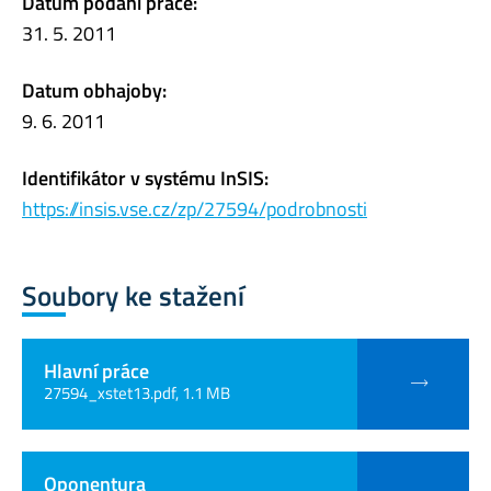
Datum podání práce:
31. 5. 2011
Datum obhajoby:
9. 6. 2011
Identifikátor v systému InSIS:
https://insis.vse.cz/zp/27594/podrobnosti
Soubory ke stažení
Hlavní práce
27594_xstet13.pdf, 1.1 MB
Oponentura