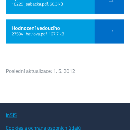
18229_sabacka.pdf, 66.3 kB
Hodnocení vedoucího
27594_havlova.pdf, 167.7 kB
Poslední aktualizace:
1. 5. 2012
InSIS
Cookies a ochrana osobních údajů