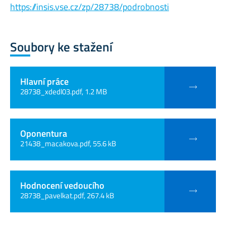
https://insis.vse.cz/zp/28738/podrobnosti
Soubory ke stažení
Hlavní práce
28738_xdedl03.pdf, 1.2 MB
Oponentura
21438_macakova.pdf, 55.6 kB
Hodnocení vedoucího
28738_pavelkat.pdf, 267.4 kB