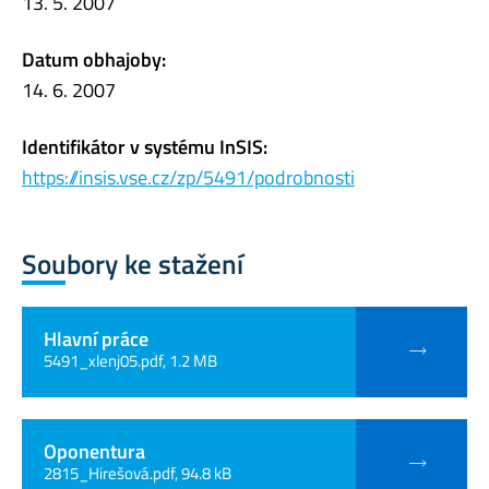
13. 5. 2007
Datum obhajoby:
14. 6. 2007
Identifikátor v systému InSIS:
https://insis.vse.cz/zp/5491/podrobnosti
Soubory ke stažení
Hlavní práce
5491_xlenj05.pdf, 1.2 MB
Oponentura
2815_Hirešová.pdf, 94.8 kB