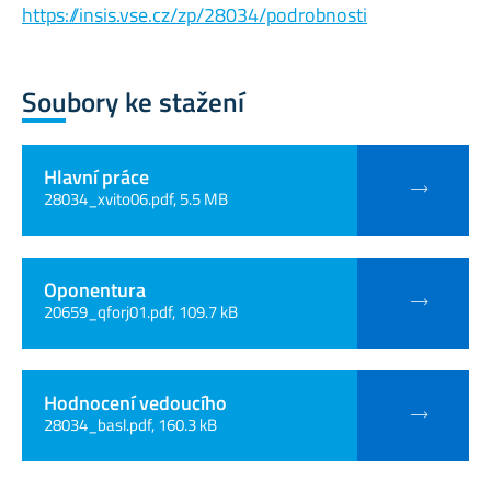
https://insis.vse.cz/zp/28034/podrobnosti
Soubory ke stažení
Hlavní práce
28034_xvito06.pdf, 5.5 MB
Oponentura
20659_qforj01.pdf, 109.7 kB
Hodnocení vedoucího
28034_basl.pdf, 160.3 kB