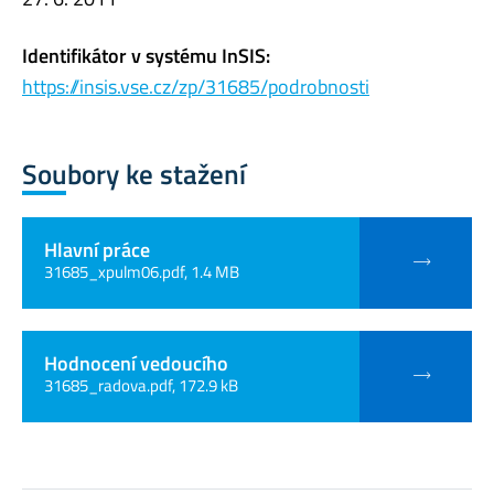
Identifikátor v systému InSIS:
https://insis.vse.cz/zp/31685/podrobnosti
Soubory ke stažení
Hlavní práce
31685_xpulm06.pdf, 1.4 MB
Hodnocení vedoucího
31685_radova.pdf, 172.9 kB