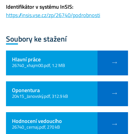
Identifikátor v systému InSIS:
https://insis.vse.cz/zp/26740/podrobnosti
Soubory ke stažení
Hlavní práce
26740_xhajm00.pdf, 1.2 MB
Oponentura
20415_Janovský.pdf, 312.9 kB
Hodnocení vedoucího
26740_cernaj.pdf, 270 kB