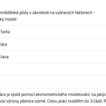
mědělské půdy v závislosti na vybraných faktorech -
ký model
, Soňa
ráce
clava
ráce je zjistit pomocí ekonometrického modelování, na jaký
visí výnosy pšenice ozimé. Celou práci rozdělím do 3 částí. 