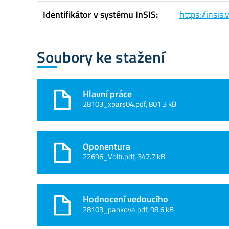
Identifikátor v systému InSIS:
https://insi
Soubory ke stažení
Hlavní práce
28103_xpars04.pdf, 801.3 kB
Oponentura
22696_Voltr.pdf, 347.7 kB
Hodnocení vedoucího
28103_pankova.pdf, 98.6 kB