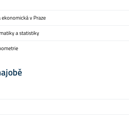
a ekonomická v Praze
matiky a statistiky
nometrie
hajobě