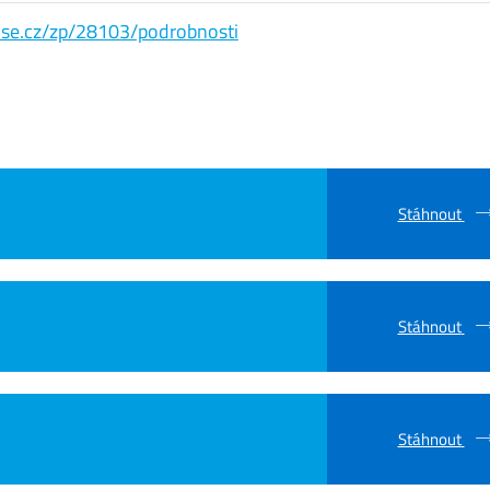
s.vse.cz/zp/28103/podrobnosti
Stáhnout
Stáhnout
Stáhnout