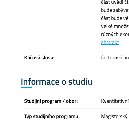
část uvádí č
bude zabývat
část bude v
velké množst
různých eko
abstrakt
Klíčová slova:
faktorová a
Informace o studiu
Studijní program / obor:
Kvantitativ
Typ studijního programu:
Magisterský 