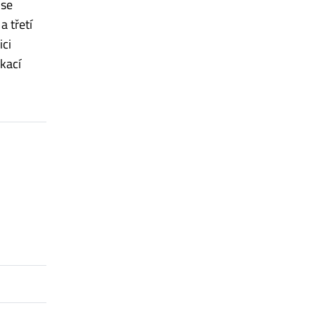
 se
 třetí
ci
ikací