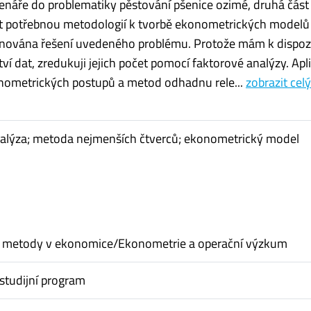
tenáře do problematiky pěstování pšenice ozimé, druhá část
 potřebnou metodologií k tvorbě ekonometrických modelů a
ěnována řešení uvedeného problému. Protože mám k dispozi
ví dat, zredukuji jejich počet pomocí faktorové analýzy. Apl
nometrických postupů a metod odhadnu rele...
zobrazit celý
nalýza; metoda nejmenších čtverců; ekonometrický model
ní metody v ekonomice/Ekonometrie a operační výzkum
studijní program