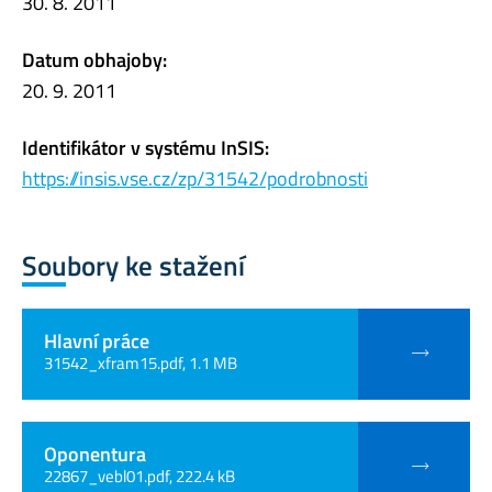
30. 8. 2011
Datum obhajoby:
20. 9. 2011
Identifikátor v systému InSIS:
https://insis.vse.cz/zp/31542/podrobnosti
Soubory ke stažení
Hlavní práce
31542_xfram15.pdf, 1.1 MB
Oponentura
22867_vebl01.pdf, 222.4 kB