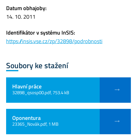
Datum obhajoby:
14. 10. 2011
Identifikátor v systému InSIS:
https://insis.vse.cz/zp/32898/podrobnosti
Soubory ke stažení
Hlavní práce
32898_qsosp00.pdf, 753.4 kB
Oponentura
23365_Novák.pdf, 1 MB