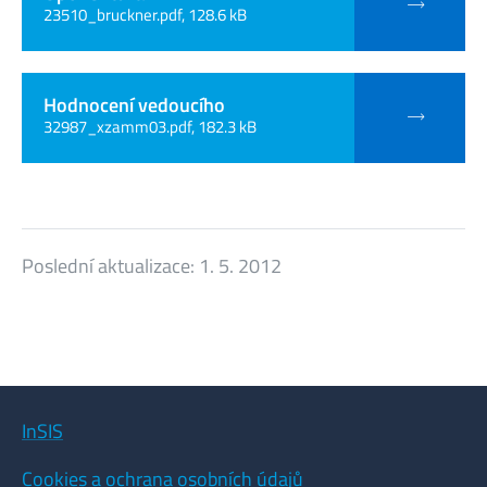
23510_bruckner.pdf, 128.6 kB
Hodnocení vedoucího
32987_xzamm03.pdf, 182.3 kB
Poslední aktualizace:
1. 5. 2012
InSIS
Cookies a ochrana osobních údajů