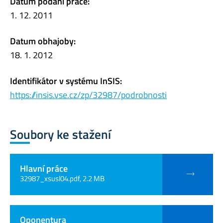
Datum podání práce:
1. 12. 2011
Datum obhajoby:
18. 1. 2012
Identifikátor v systému InSIS:
https://insis.vse.cz/zp/32987/podrobnosti
Soubory ke stažení
Hlavní práce
32987_xsusl04.pdf, 2.2 MB
Oponentura