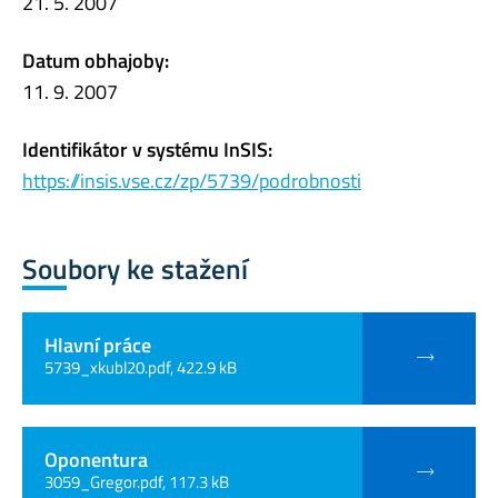
21. 5. 2007
Datum obhajoby:
11. 9. 2007
Identifikátor v systému InSIS:
https://insis.vse.cz/zp/5739/podrobnosti
Soubory ke stažení
Hlavní práce
5739_xkubl20.pdf, 422.9 kB
Oponentura
3059_Gregor.pdf, 117.3 kB