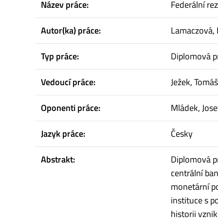
Název práce:
Federální re
Autor(ka) práce:
Lamaczová, 
Typ práce:
Diplomová p
Vedoucí práce:
Ježek, Tomáš
Oponenti práce:
Mládek, Jose
Jazyk práce:
Česky
Abstrakt:
Diplomová p
centrální ba
monetární po
instituce s p
historii vzn