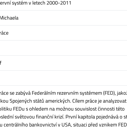
zervní systém v letech 2000-2011
Michaela
ráce
f
ráce se zabývá Federálním rezervním systémem (FED), jako
nkou Spojených států amerických. Cílem práce je analyzovat
litiku FEDu s ohledem na možnou souvislost činnosti této
oslední světovou finanční krizí. První kapitola pojednává o 
iku centrálního bankovnictví v USA, situaci před vznikem FED