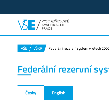
VŠE
VŠKP
Federální rezervní systém v letech 20
Federální rezervní sy
Česky
English