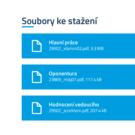
Soubory ke stažení
Hlavní práce
29502_xlamm02.pdf, 3.3 MB
Oponentura
23869_mlaj01.pdf, 117.4 kB
Hodnocení vedoucího
29502_jezektom.pdf, 207.4 kB