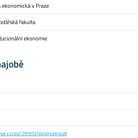
a ekonomická v Praze
dářská fakulta
itucionální ekonomie
hajobě
s.vse.cz/zp/29502/podrobnosti