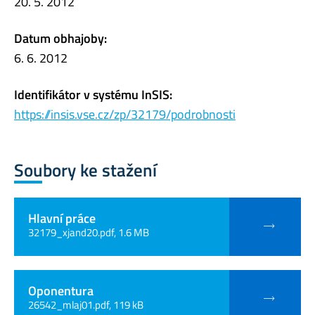
20. 5. 2012
Datum obhajoby:
6. 6. 2012
Identifikátor v systému InSIS:
https://insis.vse.cz/zp/32179/podrobnosti
Soubory ke stažení
Hlavní práce
32179_xjand20.pdf, 1.6 MB
Oponentura
26542_mlaj01.pdf, 119 kB