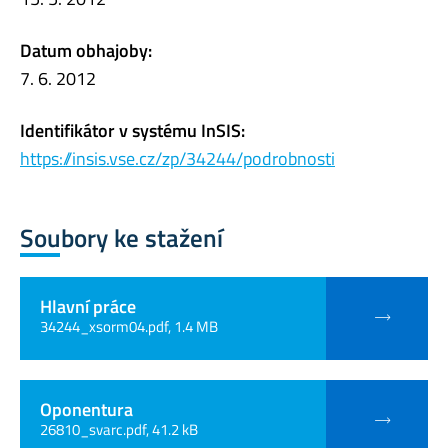
Datum obhajoby:
7. 6. 2012
Identifikátor v systému InSIS:
https://insis.vse.cz/zp/34244/podrobnosti
Soubory ke stažení
Hlavní práce
34244_xsorm04.pdf, 1.4 MB
Oponentura
26810_svarc.pdf, 41.2 kB