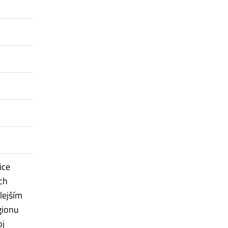
ice
ých
lejším
gionu
oj