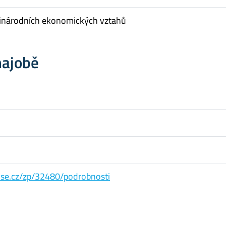
inárodních ekonomických vztahů
hajobě
s.vse.cz/zp/32480/podrobnosti