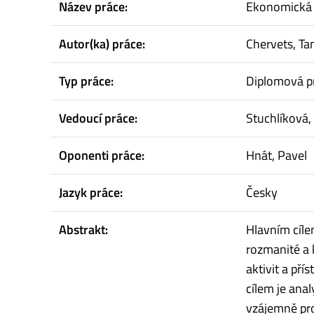
Název práce:
Ekonomická 
Autor(ka) práce:
Chervets, T
Typ práce:
Diplomová p
Vedoucí práce:
Stuchlíková,
Oponenti práce:
Hnát, Pavel
Jazyk práce:
Česky
Abstrakt:
Hlavním cíle
rozmanité a 
aktivit a pří
cílem je ana
vzájemně pro