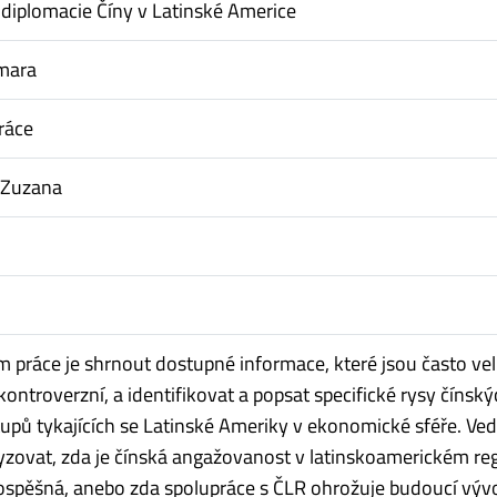
diplomacie Číny v Latinské Americe
amara
ráce
 Zuzana
m práce je shrnout dostupné informace, které jsou často vel
kontroverzní, a identifikovat a popsat specifické rysy čínsk
stupů tykajících se Latinské Ameriky v ekonomické sféře. Ved
lyzovat, zda je čínská angažovanost v latinskoamerickém re
spěšná, anebo zda spolupráce s ČLR ohrožuje budoucí výv