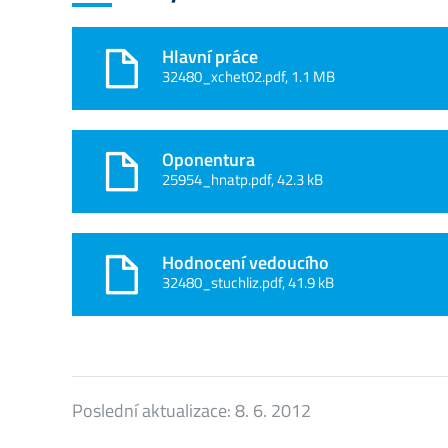
Hlavní práce
32480_xchet02.pdf, 1.1 MB
Oponentura
25954_hnatp.pdf, 42.3 kB
Hodnocení vedoucího
32480_stuchliz.pdf, 41.9 kB
Poslední aktualizace:
8. 6. 2012