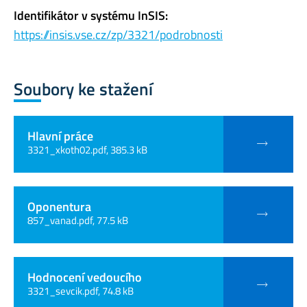
Identifikátor v systému InSIS:
https://insis.vse.cz/zp/3321/podrobnosti
Soubory ke stažení
Hlavní práce
3321_xkoth02.pdf, 385.3 kB
Oponentura
857_vanad.pdf, 77.5 kB
Hodnocení vedoucího
3321_sevcik.pdf, 74.8 kB