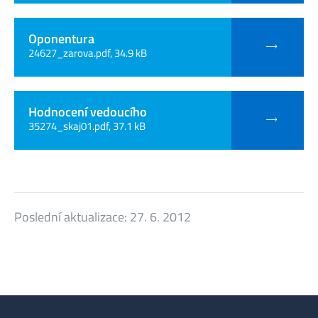
Oponentura
24627_zarova.pdf, 34.9 kB
Hodnocení vedoucího
35274_skaj01.pdf, 37.1 kB
Poslední aktualizace:
27. 6. 2012