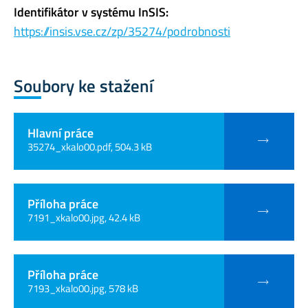
Identifikátor v systému InSIS:
https://insis.vse.cz/zp/35274/podrobnosti
Soubory ke stažení
Hlavní práce
35274_xkalo00.pdf, 504.3 kB
Příloha práce
7191_xkalo00.jpg, 42.4 kB
Příloha práce
7193_xkalo00.jpg, 578 kB