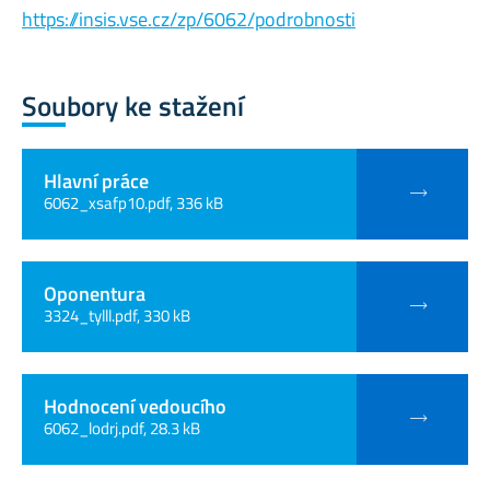
https://insis.vse.cz/zp/6062/podrobnosti
Soubory ke stažení
Hlavní práce
6062_xsafp10.pdf, 336 kB
Oponentura
3324_tylll.pdf, 330 kB
Hodnocení vedoucího
6062_lodrj.pdf, 28.3 kB