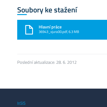
Soubory ke stažení
Hlavní práce
36943_xjura00.pdf, 6.3 MB
Poslední aktualizace:
28. 6. 2012
InSIS