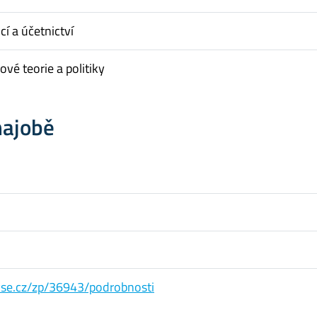
cí a účetnictví
vé teorie a politiky
hajobě
s.vse.cz/zp/36943/podrobnosti