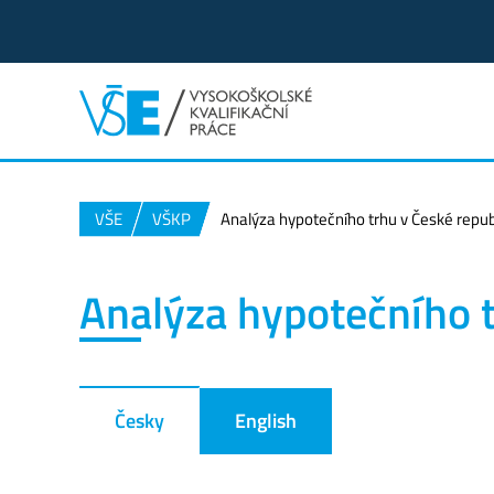
VŠE
VŠKP
Analýza hypotečního trhu v České repub
Analýza hypotečního t
Česky
English