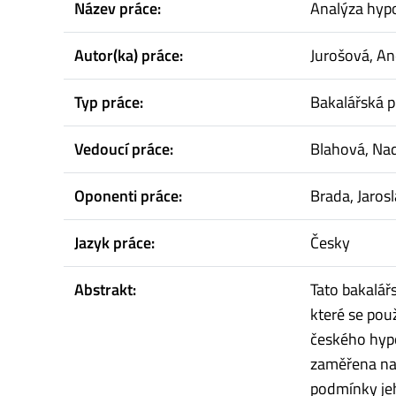
Název práce:
Analýza hypo
Autor(ka) práce:
Jurošová, A
Typ práce:
Bakalářská p
Vedoucí práce:
Blahová, Na
Oponenti práce:
Brada, Jaros
Jazyk práce:
Česky
Abstrakt:
Tato bakalář
které se použ
českého hypo
zaměřena na 
podmínky jeh