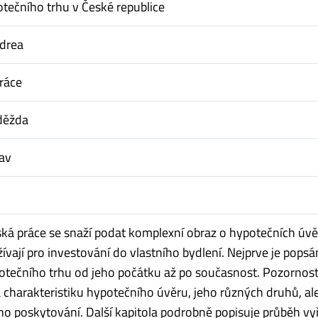
tečního trhu v České republice
ndrea
ráce
děžda
lav
ská práce se snaží podat komplexní obraz o hypotečních úvě
ívají pro investování do vlastního bydlení. Nejprve je popsá
tečního trhu od jeho počátku až po současnost. Pozornost
charakteristiku hypotečního úvěru, jeho různých druhů, ale
o poskytování. Další kapitola podrobně popisuje průběh vyř