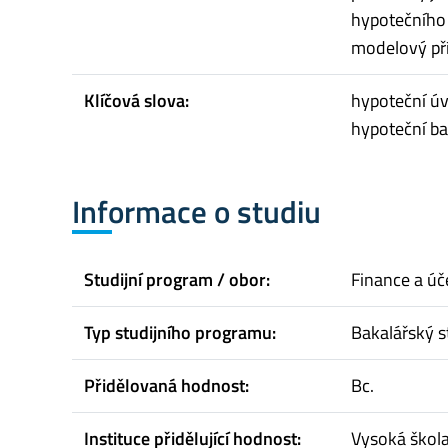
hypotečního 
modelový pří
Klíčová slova:
hypoteční úvě
hypoteční ba
Informace o studiu
Studijní program / obor:
Finance a úč
Typ studijního programu:
Bakalářský s
Přidělovaná hodnost:
Bc.
Instituce přidělující hodnost:
Vysoká škol