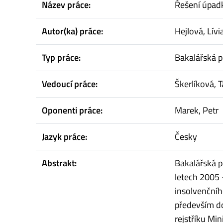
Název práce:
Řešení úpadk
Autor(ka) práce:
Hejlová, Lívi
Typ práce:
Bakalářská p
Vedoucí práce:
Škerlíková, T
Oponenti práce:
Marek, Petr
Jazyk práce:
Česky
Abstrakt:
Bakalářská p
letech 2005 
insolvenčníh
především d
rejstříku Mi