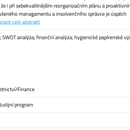
 že i při sebekvalitnějším reorganizačním plánu a proaktivn
ušeného managamentu a insolvenčního správce je úspěch
razit celý abstrakt
; SWOT analýza; finanční analýza; hygienické papírenské v
etnictví/Finance
tudijní program