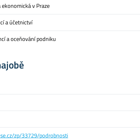
a ekonomická v Praze
cí a účetnictví
ncí a oceňování podniku
hajobě
s.vse.cz/zp/33729/podrobnosti