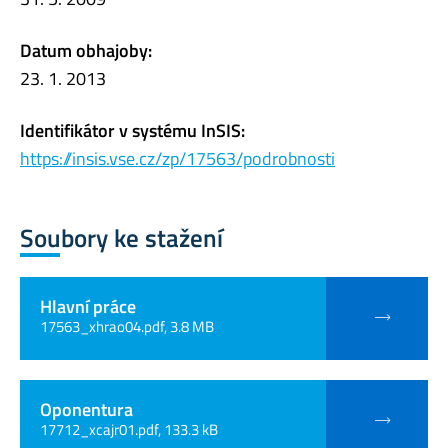
Datum obhajoby:
23. 1. 2013
Identifikátor v systému InSIS:
https://insis.vse.cz/zp/17563/podrobnosti
Soubory ke stažení
Hlavní práce
17563_xhrao04.pdf, 3.8 MB
Oponentura
17712_xcajr01.pdf, 133.3 kB