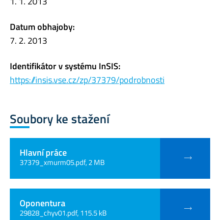
1. 1. 2013
Datum obhajoby:
7. 2. 2013
Identifikátor v systému InSIS:
https://insis.vse.cz/zp/37379/podrobnosti
Soubory ke stažení
Hlavní práce
37379_xmurm05.pdf, 2 MB
Oponentura
29828_chyv01.pdf, 115.5 kB