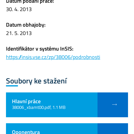
Datum podání práce:
30. 4. 2013
Datum obhajoby:
21. 5. 2013
Identifikátor v systému InSIS:
https://insis.vse.cz/zp/38006/podrobnosti
Soubory ke stažení
Hlavní práce
38006_xbamt00.pdf, 1.1 MB
Oponentura