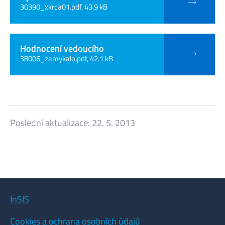
30390_xkrca01.pdf, 43.9 kB
Hodnocení vedoucího
38006_zamykalo.pdf, 42.1 kB
Poslední aktualizace:
22. 5. 2013
InSIS
Cookies a ochrana osobních údajů