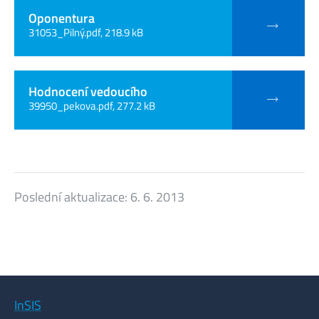
Oponentura
31053_Pilný.pdf, 218.9 kB
Hodnocení vedoucího
39950_pekova.pdf, 277.2 kB
Poslední aktualizace:
6. 6. 2013
InSIS