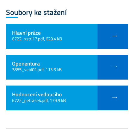
Soubory ke stažení
Hlavní práce
6722_xstrl17.pdf, 629.4 kB
Oponentura
3855_vebl01.pdf, 113.3 kB
Hodnocení vedoucího
6722_petrasek.pdf, 179.9 kB