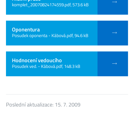
komplet_20070824174559.pdf, 573.6 kB
Oponentura
Posudek oponenta - Kábová.pdf, 94.6 kB
Hodnocení vedoucího
Posudek ved. - Kábová.pdf, 148.3 kB
Poslední aktualizace:
15. 7. 2009