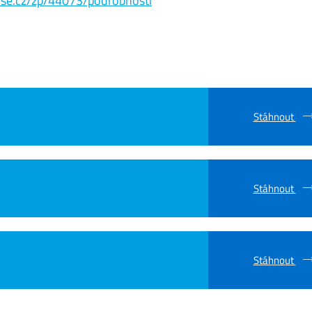
s.vse.cz/zp/44073/podrobnosti
Stáhnout
Stáhnout
Stáhnout