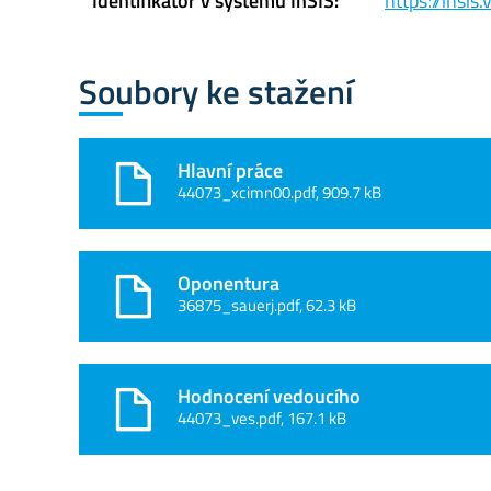
Identifikátor v systému InSIS:
https://insi
Soubory ke stažení
Hlavní práce
44073_xcimn00.pdf, 909.7 kB
Oponentura
36875_sauerj.pdf, 62.3 kB
Hodnocení vedoucího
44073_ves.pdf, 167.1 kB