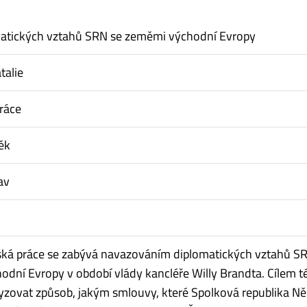
matických vztahů SRN se zeměmi východní Evropy
talie
ráce
ěk
av
ská práce se zabývá navazováním diplomatických vztahů S
dní Evropy v období vlády kancléře Willy Brandta. Cílem t
lyzovat způsob, jakým smlouvy, které Spolková republika 