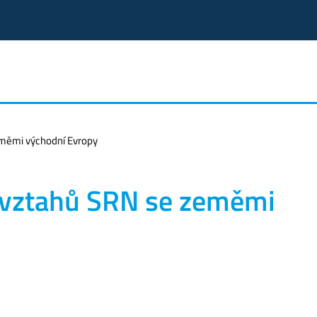
eměmi východní Evropy
 vztahů SRN se zeměmi