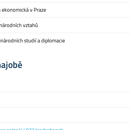
a ekonomická v Praze
inárodních vztahů
národních studií a diplomacie
hajobě