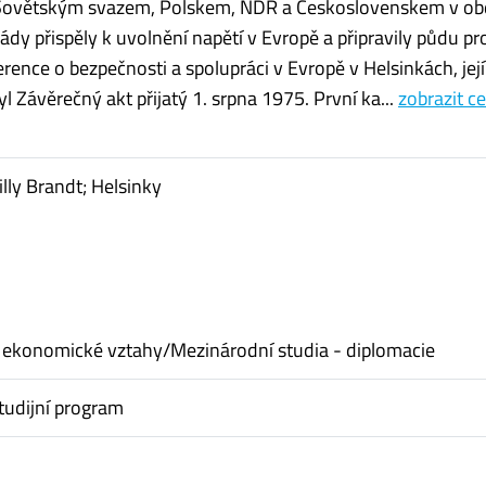
 Sovětským svazem, Polskem, NDR a Československem v ob
ády přispěly k uvolnění napětí v Evropě a připravily půdu pr
rence o bezpečnosti a spolupráci v Evropě v Helsinkách, jej
l Závěrečný akt přijatý 1. srpna 1975. První ka...
zobrazit ce
illy Brandt; Helsinky
 ekonomické vztahy/Mezinárodní studia - diplomacie
tudijní program