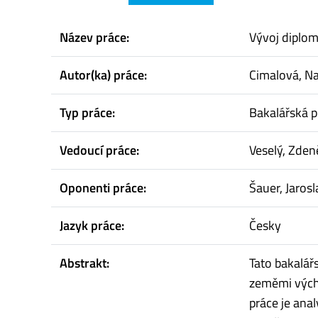
Název práce:
Vývoj diplo
Autor(ka) práce:
Cimalová, Na
Typ práce:
Bakalářská p
Vedoucí práce:
Veselý, Zden
Oponenti práce:
Šauer, Jarosl
Jazyk práce:
Česky
Abstrakt:
Tato bakalář
zeměmi výcho
práce je ana