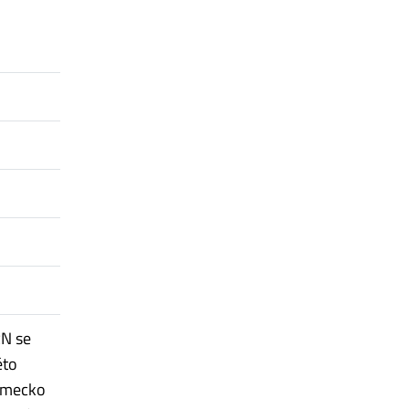
RN se
éto
Německo