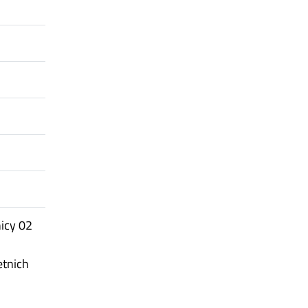
nicy 02
etnich