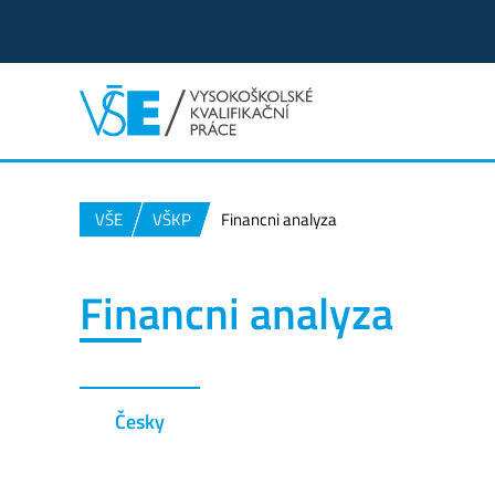
VŠE
VŠKP
Financni analyza
Financni analyza
Česky