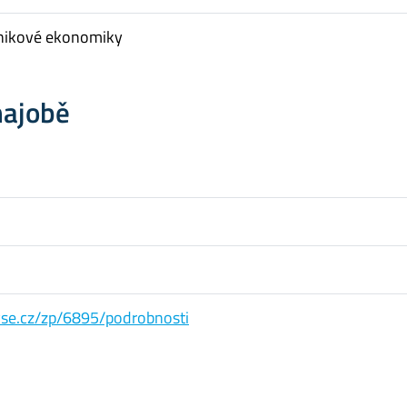
nikové ekonomiky
hajobě
s.vse.cz/zp/6895/podrobnosti