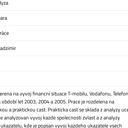
lyza
bara
ráce
adzimir
erena na vyvoj financni situace T-mobilu, Vodafonu, Telefo
a období let 2003, 2004 a 2005. Prace je rozdelena na
ou a praktickou cast. Prakticka cast se sklada z analyzy uc
je analyzovan vyvoj kazde spolecnosti zvlast a z analyzy
kazatelu, kde je popsan vyvoj kazdeho ukazatele vsech