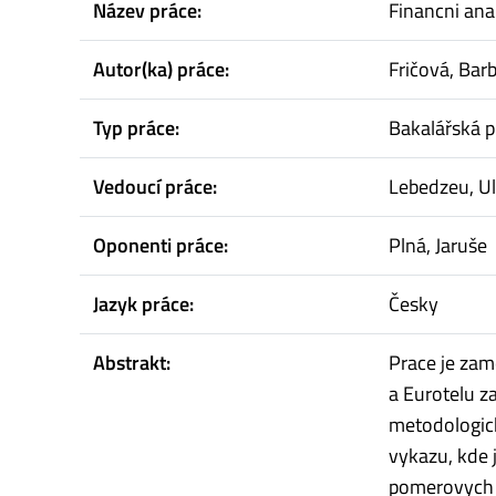
Název práce:
Financni ana
Autor(ka) práce:
Fričová, Bar
Typ práce:
Bakalářská p
Vedoucí práce:
Lebedzeu, Ul
Oponenti práce:
Plná, Jaruše
Jazyk práce:
Česky
Abstrakt:
Prace je zam
a Eurotelu z
metodologick
vykazu, kde 
pomerovych u