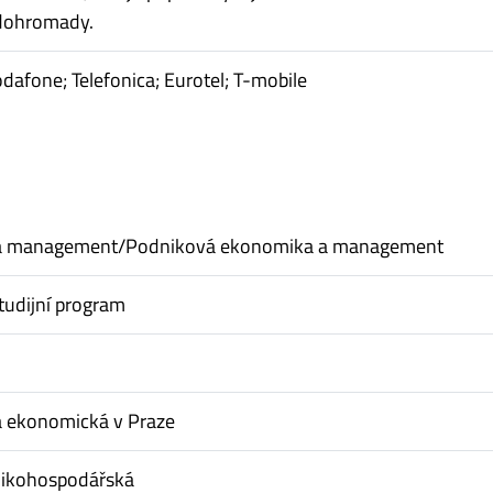
 dohromady.
odafone; Telefonica; Eurotel; T-mobile
a management/Podniková ekonomika a management
tudijní program
a ekonomická v Praze
nikohospodářská