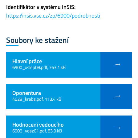
Identifikátor v systému InSIS:
https://insis.vse.cz/zp/6900/podrobnosti
Soubory ke stažení
Hlavní práce
6900_xslep08.pdf, 763.1 kB
Oponentura
4029_krebs.pdf, 113.4 kB
Hodnocení vedoucího
6900_vosz01.pdf, 83.9 kB